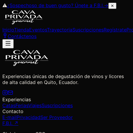
⚠
¿Sospechoso de buen gusto? Únete a
F.B.I.
→
✕
Inicio
Tienda
Eventos
Trayectoria
Suscripciones
Regístrate
Pr
Contáctenos
Experiencias únicas de degustación de vinos y licores
de alta calidad en Quito, Ecuador.
Experiencias
Catas
Ferias
Viajes
Suscripciones
Contacto
E-mail
Privacidad
Ser Proveedor
F.B.I. ↗