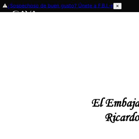
⚠
¿Sospechoso de buen gusto? Únete a
F.B.I.
→
✕
Inicio
Tienda
Eventos
Trayectoria
Suscripciones
Regístrate
Pr
Contáctenos
Volver a eventos
Especial
Realizado
Vinos y Carne ROU
18 de mayo de 2023
19:30
— 23:00
Quinta Los Viñed
El Embajador de la República Oriental del Uruguay, Ricar
gastronomía y viticultura uruguaya.
Highlights
—
La Tablita del Tartaro