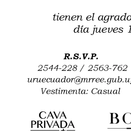
Vinos catados
1
Bodega Bouza
2
Bodega Garzón
Trayectoria completa
Recibir invitaciones
Experiencias únicas de degustación de vinos y licores de 
Experiencias
Catas
Ferias
Viajes
Suscripciones
Contacto
E-mail
Privacidad
Ser Proveedor
F.B.I. ↗
Club hermano CPG
©
2026
Cava Privada Gourmet. Quito, Ecuador.
Experiencias que trascienden el vino.