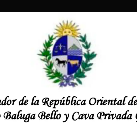
oveedores
os
do Baluga Bello, y Cava Privada Gourmet ofrecieron una re