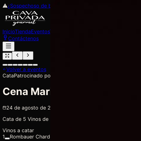
⚠
¿Sospechoso de buen gusto? Únete a
F.B.I.
→
✕
Inicio
Tienda
Eventos
Trayectoria
Suscripciones
Regístrate
Pr
Contáctenos
Volver a eventos
Cata
Patrocinado por
Coupage
Cena Maridaje Vinos USA
24 de agosto de 2026
20:00
— 23:00
Cava Privada 
Cata de 5 Vinos de Bodegas de Estados Unidos de grande
Vinos a catar
1
Rombauer Chardonnay Carneros