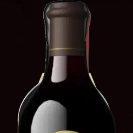
oveedores
Gourmet
🇺🇾
UY
A Confirmar
Cupo:
16
personas
s regiones, Napa, Sonoma, Oregon...