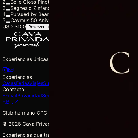
2
Belle Gloss Pinot Noir
3
Seghesio Zinfandel
4
Pursued by Bear Syrah
5
Caymus 50 Aniversario California
USD $100
Recibir invitaciones
Reservar lugar
Experiencias únicas de degustación de vinos y licores de 
Experiencias
Catas
Ferias
Viajes
Suscripciones
Contacto
E-mail
Privacidad
Ser Proveedor
F.B.I. ↗
Club hermano CPG
©
2026
Cava Privada Gourmet. Quito, Ecuador.
Experiencias que trascienden el vino.