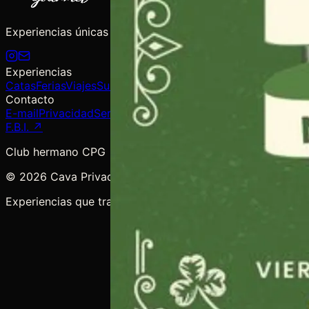
Experiencias únicas de degustación de vinos y licores de 
Experiencias
Catas
Ferias
Viajes
Suscripciones
Contacto
E-mail
Privacidad
Ser Proveedor
F.B.I. ↗
Club hermano CPG
©
2026
Cava Privada Gourmet. Quito, Ecuador.
Experiencias que trascienden el vino.