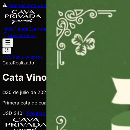
⚠
¿Sospechoso de buen gusto? Únete a
F.B.I.
→
✕
Inicio
Tienda
Eventos
Trayectoria
Suscripciones
Regístrate
Pr
Contáctenos
Volver a eventos
Cata
Realizado
Cata Vinos de Altura
30 de julio de 2021
18:00
— 22:00
Cava Privada Gour
Primera cata de cuatro vinos bolivianos de altura en Ecuad
USD $40
Trayectoria completa
Recibir invitaciones