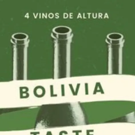
oveedores
met
Cupo:
8
personas
or. Un descubrimiento de los valles de Tarija y Cinti, dond